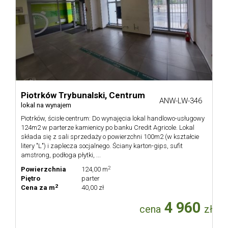
Piotrków Trybunalski,
Centrum
ANW-LW-346
lokal na wynajem
Piotrków, ścisłe centrum: Do wynajęcia lokal handlowo-usługowy
124m2 w parterze kamienicy po banku Credit Agricole. Lokal
składa się z sali sprzedaży o powierzchni 100m2 (w kształcie
litery "L") i zaplecza socjalnego. Ściany karton-gips, sufit
amstrong, podłoga płytki, ...
2
Powierzchnia
124,00 m
Piętro
parter
2
Cena za m
40,00 zł
4 960
cena
zł