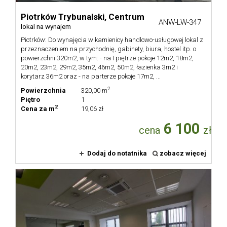
Piotrków Trybunalski,
Centrum
ANW-LW-347
lokal na wynajem
Piotrków: Do wynajęcia w kamienicy handlowo-usługowej lokal z
przeznaczeniem na przychodnię, gabinety, biura, hostel itp. o
powierzchni 320m2, w tym: - na I piętrze pokoje 12m2, 18m2,
20m2, 23m2, 29m2, 35m2, 46m2, 50m2, łazienka 3m2 i
korytarz 36m2 oraz - na parterze pokoje 17m2, ...
2
Powierzchnia
320,00 m
Piętro
1
2
Cena za m
19,06 zł
6 100
cena
zł
Dodaj do notatnika
zobacz więcej