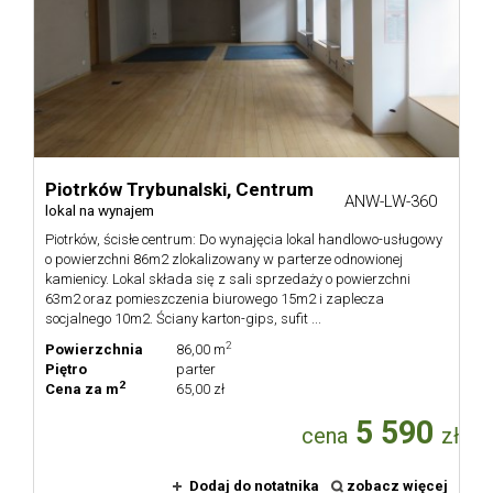
Rachun
Zgłosze
Piotrków Trybunalski,
Centrum
ANW-LW-360
lokal na wynajem
Zgłoś
Piotrków, ścisłe centrum: Do wynajęcia lokal handlowo-usługowy
o powierzchni 86m2 zlokalizowany w parterze odnowionej
kamienicy. Lokal składa się z sali sprzedaży o powierzchni
poszuki
63m2 oraz pomieszczenia biurowego 15m2 i zaplecza
socjalnego 10m2. Ściany karton-gips, sufit ...
2
Powierzchnia
86,00 m
Zgłoś
Piętro
parter
2
Cena za m
65,00 zł
5 590
cena
zł
ofertę
Dodaj do notatnika
zobacz więcej