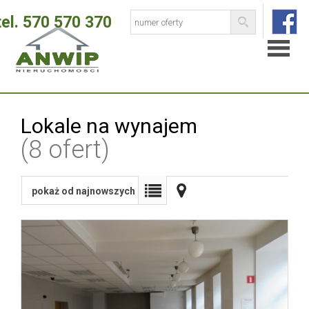
O
Lokale na wynajem
(8 ofert)
firmie
Oferty
pokaż od najnowszych
specjal
Pośred
Zarządz