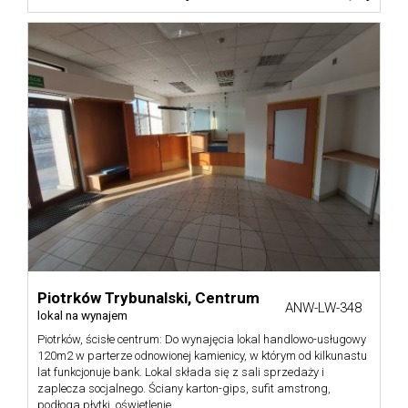
Szukam
Zarządc
Kontakt
MAKA
Piotrków Trybunalski,
Centrum
ANW-LW-348
lokal na wynajem
Piotrków, ścisłe centrum: Do wynajęcia lokal handlowo-usługowy
120m2 w parterze odnowionej kamienicy, w którym od kilkunastu
lat funkcjonuje bank. Lokal składa się z sali sprzedaży i
zaplecza socjalnego. Ściany karton-gips, sufit amstrong,
podłoga płytki, oświetlenie ...