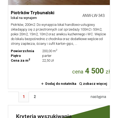
Piotrków Trybunalski
ANW-LW-343
lokal na wynajem
Piotrków, 200m2: Do wynajęcia lokal handlowo-usługowy
składający się z przestronnych sal sprzedaży 100m2 i 50m2,
pokoi 20m2, 15m2, 10m2 oraz aneksu kuchennego i WC. Wejście
do lokalu bezpośrednio z chodnika oraz dodatkowe wejście od
strony zaplecza, ściany i sufit karton-gips, ...
2
Powierzchnia
200,00 m
Piętro
parter
2
Cena za m
22,50 zł
4 500
cena
zł
Dodaj do notatnika
zobacz więcej
1
2
następna
Kryteria wyszukiwania